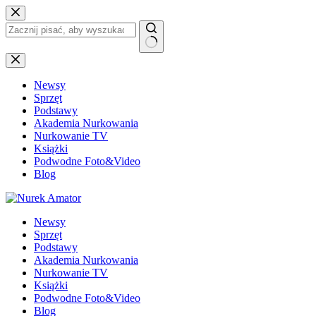
Przejdź
do
treści
Brak
wyników
Newsy
Sprzęt
Podstawy
Akademia Nurkowania
Nurkowanie TV
Książki
Podwodne Foto&Video
Blog
Newsy
Sprzęt
Podstawy
Akademia Nurkowania
Nurkowanie TV
Książki
Podwodne Foto&Video
Blog