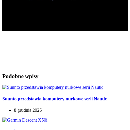
BalticTech 2024 – nie może Cię zabraknąć!
Podobne wpisy
Suunto przedstawia komputery nurkowe serii Nautic
8 grudnia 2025