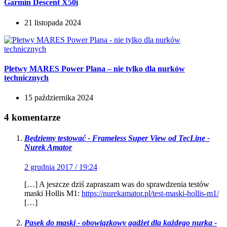
Garmin Descent X50i
21 listopada 2024
Płetwy MARES Power Plana – nie tylko dla nurków
technicznych
15 października 2024
4 komentarze
Będziemy testować - Frameless Super View od TecLine -
Nurek Amator
2 grudnia 2017 / 19:24
[…] A jeszcze dziś zapraszam was do sprawdzenia testów
maski Hollis M1:
https://nurekamator.pl/test-maski-hollis-m1/
[…]
Pasek do maski - obowiązkowy gadżet dla każdego nurka -