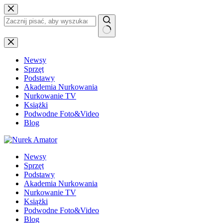
Przejdź
do
treści
Brak
wyników
Newsy
Sprzęt
Podstawy
Akademia Nurkowania
Nurkowanie TV
Książki
Podwodne Foto&Video
Blog
Newsy
Sprzęt
Podstawy
Akademia Nurkowania
Nurkowanie TV
Książki
Podwodne Foto&Video
Blog