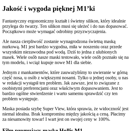
Jakość i wygoda pięknej M1’ki
Fantastyczny ergonomiczny kształt i świetny silikon, który idealnie
przylega do twarzy. Ten silikon musi się uleżeć i do nas dopasować.
Początkowo może wymagać odrobiny przyzwyczajenia.
Ale nasza cierpliwość zostanie wynagrodzona świetną maską
nurkową. M1 jest bardzo wygodna, miła w noszeniu oraz przede
wszystkim niezawodna pod wodą. Dziś to jedna z ulubionych
masek. Wiele osób nasze maski testowało, wiele osób poznało się na
tym modelu, i wciąż kupuje nowe M1 dla siebie.
Jednym z mankamentów, które zauważyliśmy to uwieranie w górną
część nosa, u osób z większymi nosami. Tylko u jednej osoby, u nas
w redakcji wystąpił ten problem. Jak zawsze, jest to związane z
osobistymi preferencjami oraz właściwym dopasowaniem. Jest to
bardzo ogólne stwierdzenie i warto samemu sprawdzić czy ten
problem występuje.
Maska posiada szybę Super View, która sprawia, że widoczność jest
niemal idealna. Brak kompromisu między jakością a ceną. Płacimy
za niesamowity towar! I wart jest on swojej ceny w 100%.
Film promujący maskę Hollis M1