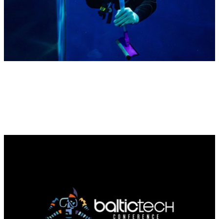
Usługi nurkowe: oględziny dna łodzi –
znaczenie, przebieg i zastosowanie