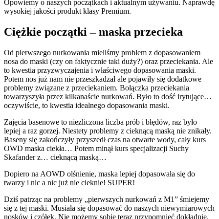
Opowiemy o naszych początkach i aktualnym używaniu. Naprawdę
wysokiej jakości produkt klasy Premium.
Ciężkie początki – maska przecieka
Od pierwszego nurkowania mieliśmy problem z dopasowaniem
nosa do maski (czy on faktycznie taki duży?) oraz przeciekania. Ale
to kwestia przyzwyczajenia i właściwego dopasowania maski.
Potem nos już nam nie przeszkadzał ale pojawiły się dodatkowe
problemy związane z przeciekaniem. Bolączka przeciekania
towarzyszyła przez kilkanaście nurkowań. Było to dość irytujące…
oczywiście, to kwestia idealnego dopasowania maski.
Zajęcia basenowe to niezliczona liczba prób i błędów, raz było
lepiej a raz gorzej. Niestety problemy z cieknącą maską nie znikały.
Baseny się zakończyły przyszedł czas na otwarte wody, cały kurs
OWD maska ciekła… Potem minął kurs specjalizacji Suchy
Skafander z… cieknącą maską…
Dopiero na AOWD olśnienie, maska lepiej dopasowała się do
twarzy i nic a nic już nie cieknie! SUPER!
Dziś patrząc na problemy „pierwszych nurkowań z M1” śmiejemy
się z tej maski. Musiała się dopasować do naszych niewymiarowych
nosków i czółek. Nie możemy sobie teraz przypomnieć dokładnie,