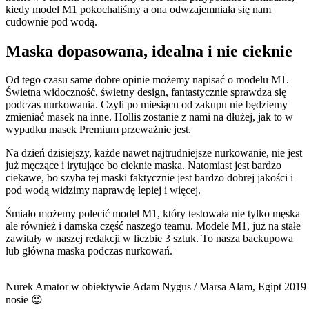
kiedy model M1 pokochaliśmy a ona odwzajemniała się nam
cudownie pod wodą.
Maska dopasowana, idealna i nie cieknie
Od tego czasu same dobre opinie możemy napisać o modelu M1.
Świetna widoczność, świetny design, fantastycznie sprawdza się
podczas nurkowania. Czyli po miesiącu od zakupu nie będziemy
zmieniać masek na inne. Hollis zostanie z nami na dłużej, jak to w
wypadku masek Premium przeważnie jest.
Na dzień dzisiejszy, każde nawet najtrudniejsze nurkowanie, nie jest
już męczące i irytujące bo cieknie maska. Natomiast jest bardzo
ciekawe, bo szyba tej maski faktycznie jest bardzo dobrej jakości i
pod wodą widzimy naprawdę lepiej i więcej.
Śmiało możemy polecić model M1, który testowała nie tylko męska
ale również i damska część naszego teamu. Modele M1, już na stałe
zawitały w naszej redakcji w liczbie 3 sztuk. To nasza backupowa
lub główna maska podczas nurkowań.
Nurek Amator w obiektywie Adam Nygus / Marsa Alam, Egipt 2019 
nosie 😉